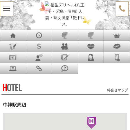
t
o
g
g
l
e
n
a
v
i
g
a
t
i
o
n
HOTEL
待合せマップ
中神駅周辺