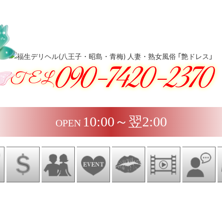
090-7420-2370
TEL
10:00～翌2:00
OPEN