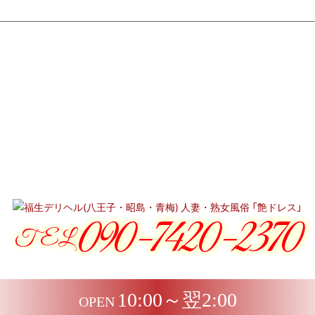
090-7420-2370
TEL
10:00～翌2:00
OPEN