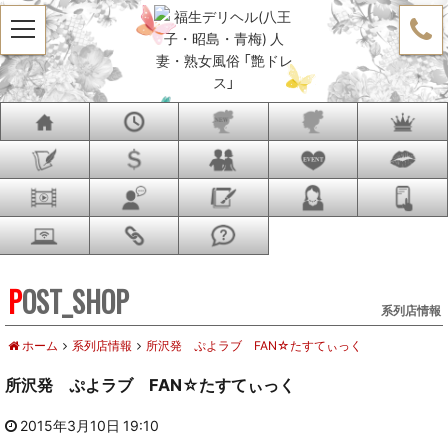
t
o
g
g
l
e
n
a
v
i
g
a
t
i
o
n
POST_SHOP
系列店情報
ホーム
系列店情報
所沢発 ぷよラブ FAN☆たすてぃっく
所沢発 ぷよラブ FAN☆たすてぃっく
2015年3月10日 19:10